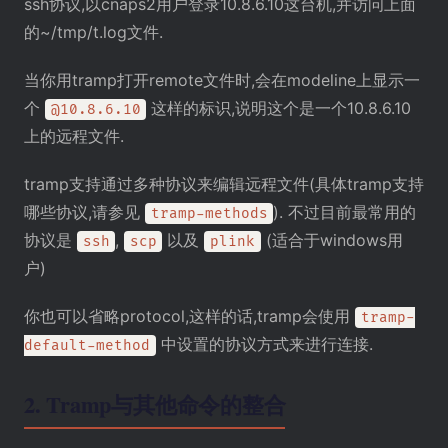
ssh协议,以cnaps2用户登录10.8.6.10这台机,并访问上面
的~/tmp/t.log文件.
当你用tramp打开remote文件时,会在modeline上显示一
个
这样的标识,说明这个是一个10.8.6.10
@10.8.6.10
上的远程文件.
tramp支持通过多种协议来编辑远程文件(具体tramp支持
哪些协议,请参见
). 不过目前最常用的
tramp-methods
协议是
,
以及
(适合于windows用
ssh
scp
plink
户)
你也可以省略protocol,这样的话,tramp会使用
tramp-
中设置的协议方式来进行连接.
default-method
2.
Tramp与其他命令的整合