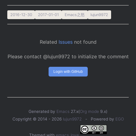
2016-12-30
2017-01-01
Emacs之怒
lujun9972
Related
Issues
not found
Please contact @lujun9972 to initialize the comment
Login with GitHub
Generated by
Emacs
27.x(
Org mode
9.x)
Copyright © 2014 -
2026
lujun9972
- Powered by
EGO
Themed with
emacs_love