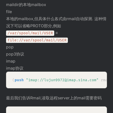
maildir的本地mailbox
file
本地的mailbox,但具体什么各式由rmail自动探测. 这种情
况下可以省略PROTO部分,例如
≡
/var/spool/mail/USER
file://var/spool/mail/USER
pop
pop3协议
imap
imap协议
(
push
"imap://lujun9972@imap.sina.com"
最后我们告诉Rmail,读取远程server上的mail需要密码