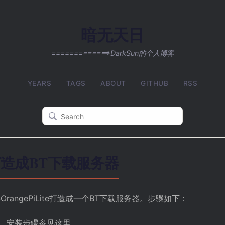
暗无天日
=============>DarkSun的个人博客
YEARS
TAGS
ABOUT
GITHUB
RSS
ite打造成BT下载服务器
可以将OrangePiLite打造成一个BT下载服务器。步骤如下：
ver，安装步骤参见
这里