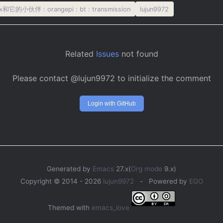
nux和它的小伙伴
:
orangepi
:
bt
:
transmission
lujun9972
Related
Issues
not found
Please contact @lujun9972 to initialize the comment
Login with GitHub
Generated by
Emacs
27.x(
Org mode
9.x)
Copyright © 2014 -
2026
lujun9972
- Powered by
EGO
Themed with
emacs_love