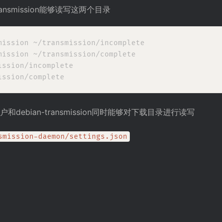
nsmission能够读写这两个目录
mission ~/transmission/incomplete

mission ~/transmission/complete

ssion/incomplete

ebian-transmission同时能够对下载目录进行读写
smission-daemon/settings.json