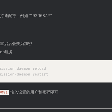
符，例如 "192.168.1.*"
重启后会变为加密
ion服务
ission-daemon reload

输入设置的用户和密码即可
9091