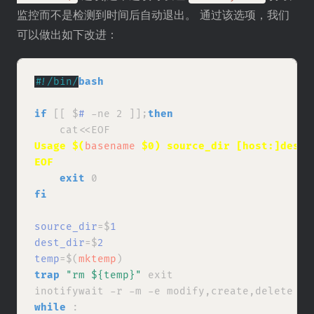
监控而不是检测到时间后自动退出。 通过该选项，我们
可以做出如下改进：
#
!/bin/
bash
if
 [[ $
#
 -ne 2 ]];
then
Usage $(
basename
 $0) source_dir [host:]dest_
EOF
exit
fi
source_dir
=$
1
dest_dir
=$
2
temp
=$(
mktemp
trap
"rm ${temp}"
 exit

inotifywait -r -m -e modify,create,delete ${
while