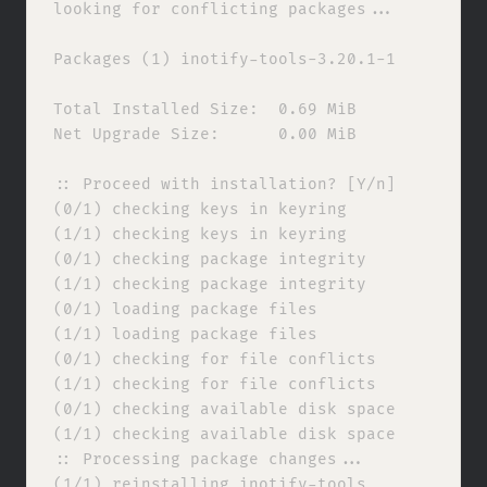
looking for conflicting packages...

Packages (1) inotify-tools-3.20.1-1

Total Installed Size:  0.69 MiB

Net Upgrade Size:      0.00 MiB

:: Proceed with installation? [Y/n] 

(0/1) checking keys in keyring              
(1/1) checking keys in keyring              
(0/1) checking package integrity            
(1/1) checking package integrity            
(0/1) loading package files                 
(1/1) loading package files                 
(0/1) checking for file conflicts           
(1/1) checking for file conflicts           
(0/1) checking available disk space         
(1/1) checking available disk space         
:: Processing package changes...

(1/1) reinstalling inotify-tools            