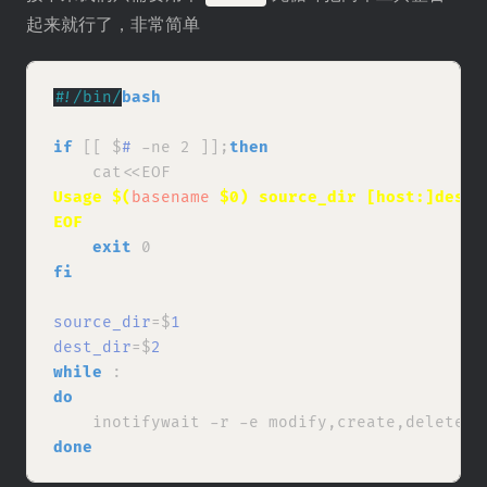
起来就行了，非常简单
#
!/bin/
bash
if
 [[ $
#
 -ne 2 ]];
then
Usage $(
basename
 $0) source_dir [host:]dest_
EOF
exit
fi
source_dir
=$
1
dest_dir
=$
2
while
do
    inotifywait -r -e modify,create,delete $
done