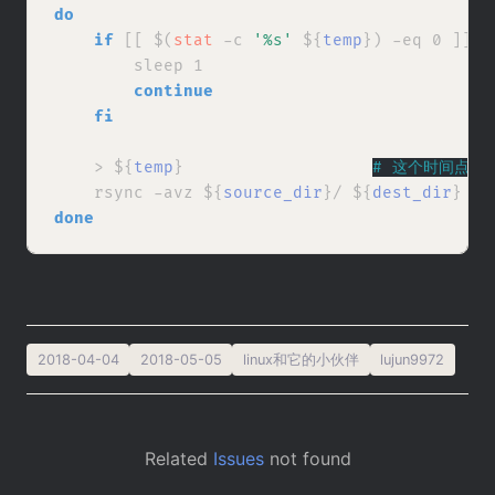
do
if
 [[ $(
stat
 -c 
'%s'
 ${
temp
}) -eq 0 ]];
t
        sleep 1

continue
fi
    > ${
temp
}                   
# 
这个时间点之后
    rsync -avz ${
source_dir
}/ ${
dest_dir
done
2018-04-04
2018-05-05
linux和它的小伙伴
lujun9972
Related
Issues
not found