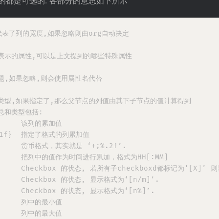
的都是可选的. 各部分的意思如下所示
型,代表了列的宽度,如果忽略则由org自动决定

该列所表示的属性,可以是上文提到的哪些特殊属性

的标题,如果忽略,则会使用属性名代替

总和的类型,如果指定了,那么父节点的列值由其下子节点的值计算得到

的总和类型包括:

       该列的累加值

;%.1f}  指定了格式的列累加值

       货币格式，其实就是 ‘+;%.2f’.

}       把列中的值作为时间进行累加，格式为HH[:MM]

       Checkbox 的状态, 若所有子checkboxd都标记为‘[X]’ 则
}      Checkbox 的状态, 显示格式为‘[n/m]’.

}      Checkbox 的状态, 显示格式为‘[n%]’.

n}     列中的最小值

x}     列中的最大值
