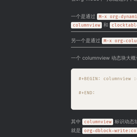
一个是通过
M-x org-dynam
和
columnview
clocktabl
另一个是通过
M-x org-colu
一个 columnview 动态块大
#+BEGIN: columnvie
#+END:
其中
标识动态块
columnview
就是
org-dblock-write:co