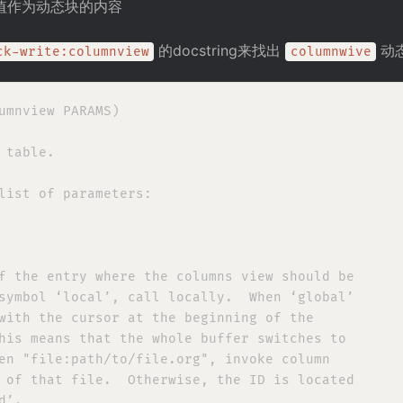
值作为动态块的内容
的docstring来找出
动
ck-write:columnview
columnwive
umnview PARAMS)

 table.

list of parameters:

f the entry where the columns view should be

symbol ‘local’, call locally.  When ‘global’

with the cursor at the beginning of the

his means that the whole buffer switches to

en "file:path/to/file.org", invoke column

 of that file.  Otherwise, the ID is located

’.
