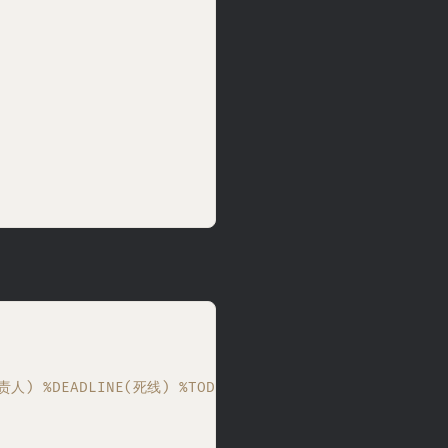
负责人) %DEADLINE(死线) %TODO(状态)" :skip-empty-rows 