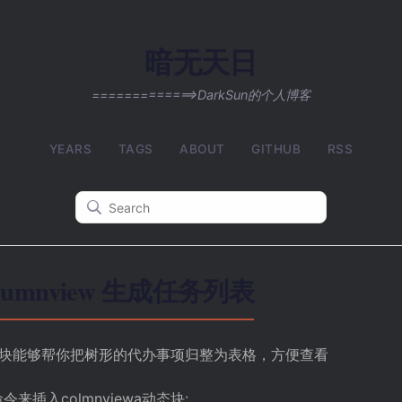
暗无天日
=============>DarkSun的个人博客
YEARS
TAGS
ABOUT
GITHUB
RSS
columnview 生成任务列表
块
能够帮你把树形的代办事项归整为表格，方便查看
令来插入colmnviewa动态块: