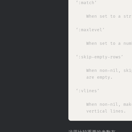
‘:match’

    When set to a str
‘:maxlevel’

    When set to a num
‘:skip-empty-rows’

    When non-nil, ski
    are empty.

‘:vlines’

    When non-nil, mak
这里比较重要的参数有