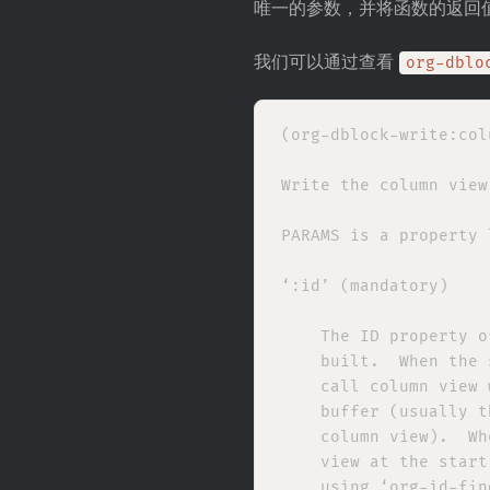
唯一的参数，并将函数的返回
我们可以通过查看
org-dblo
(org-dblock-write:col
Write the column view
PARAMS is a property 
‘:id’ (mandatory)

    The ID property o
    built.  When the 
    call column view 
    buffer (usually t
    column view).  Wh
    view at the start
    using ‘org-id-find