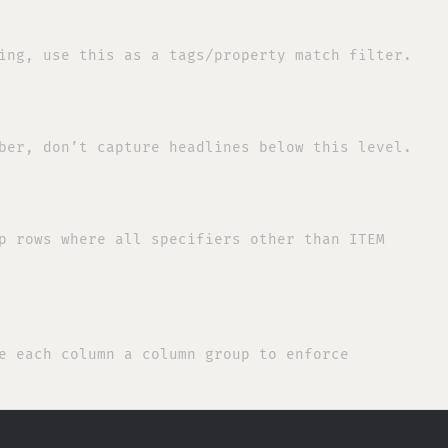
ing, use this as a tags/property match filter.

ber, don’t capture headlines below this level.

p rows where all specifiers other than ITEM

e each column a column group to enforce
