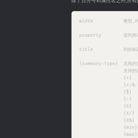
除了百分号和属性名之外,所有
width           整
property        
title           列
{summary-type}  
                支持
                {+}
                {+
                {$}
                {:
                {X}
                {X/
                {X%
                {mi
                {ma