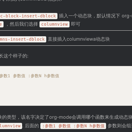
插入一个动态块，默认情况下 org-
ic-block-insert-dblock
，然后我们选择
即可
e
columnview
直接插入columnviewa动态块
mns-insert-dblock
概长这个样子的:
w :参数1 参数值 :参数N h参数值
的类型，该名字决定了org-mode会调用哪个函数来生成动
. 后面的
参数则会组装
lumnview
:参数1 参数值 :参数N h参数值