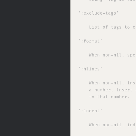
‘:exclude-tags’

    List of tags to e
‘:format’

    When non-nil, spe
‘:hlines’

    When non-nil, ins
    a number, insert 
    to that number.

‘:indent’

    When non-nil, ind