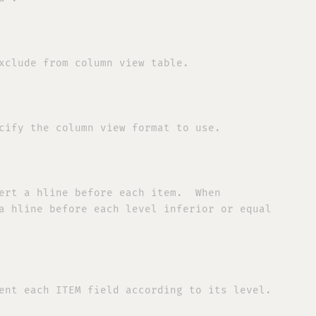
xclude from column view table.

cify the column view format to use.

ert a hline before each item.  When

a hline before each level inferior or equal

ent each ITEM field according to its level.
