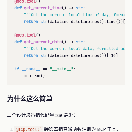
@mcp.tool
def
get_current_time
() 
->
str
:

"""Get the current local time of day, formatt
return
str
(datetime.datetime.now().time())[:8]
@mcp.tool
def
get_current_date
() 
->
str
:

"""Get the current local date, formatted as Y
return
str
(datetime.datetime.now())[:10]

if
__name__
==
"__main__"
:

为什么这么简单
三个设计决策把代码量压到最少：
装饰器把普通函数注册为 MCP 工具，
@mcp.tool()