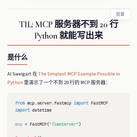
目录
TIL: MCP 服务器不到 20 行
Python 就能写出来
是什么
Al Sweigart 在
The Simplest MCP Example Possible in
Python
里演示了一个不到 20 行的 MCP 服务器：
from
 mcp.server.fastmcp 
import
import
 datetime

mcp
=
 FastMCP(
"TimeServer"
)
