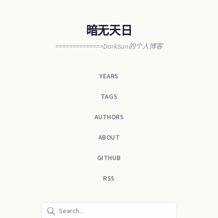
暗无天日
=============>DarkSun的个人博客
YEARS
TAGS
AUTHORS
ABOUT
GITHUB
RSS