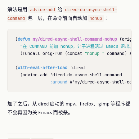
解法是用
给
advice-add
dired-do-async-shell-
包一层，在命令前面自动加
：
command
nohup
(
defun
my/dired-async-shell-command-nohup
 (orig-f
"在 COMMAND 前加 nohup，让子进程活过 Emacs 退出。"
  (funcall orig-fun (concat 
"nohup "
 command) arg 
(
with-eval-after-load
 'dired

  (advice-add 'dired-do-async-shell-command

:around
加了之后，从 dired 启动的 mpv、firefox、gimp 等程序都
不会再因为关 Emacs 而被杀。