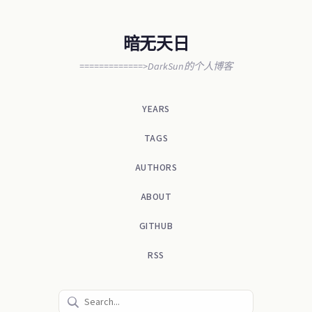
暗无天日
=============>DarkSun的个人博客
YEARS
TAGS
AUTHORS
ABOUT
GITHUB
RSS