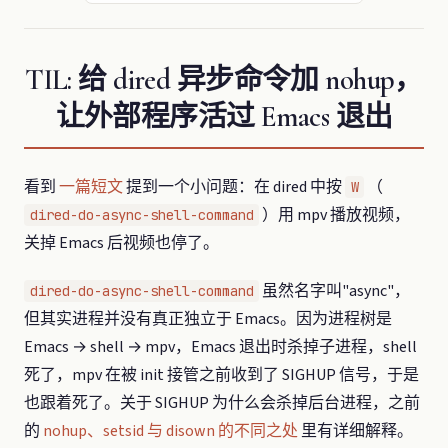
TIL: 给 dired 异步命令加 nohup，
让外部程序活过 Emacs 退出
看到
一篇短文
提到一个小问题：在 dired 中按
（
W
）用 mpv 播放视频，
dired-do-async-shell-command
关掉 Emacs 后视频也停了。
虽然名字叫"async"，
dired-do-async-shell-command
但其实进程并没有真正独立于 Emacs。因为进程树是
Emacs → shell → mpv，Emacs 退出时杀掉子进程，shell
死了，mpv 在被 init 接管之前收到了 SIGHUP 信号，于是
也跟着死了。关于 SIGHUP 为什么会杀掉后台进程，之前
的
nohup、setsid 与 disown 的不同之处
里有详细解释。