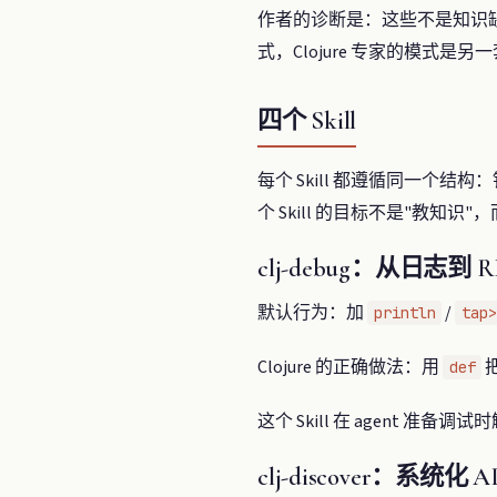
作者的诊断是：这些不是知识缺口
式，Clojure 专家的模式是另
四个 Skill
每个 Skill 都遵循同一个结构
个 Skill 的目标不是"教知识"
clj-debug：从日志到 
默认行为：加
/
println
tap>
Clojure 的正确做法：用
把
def
这个 Skill 在 agent 
clj-discover：系统化 