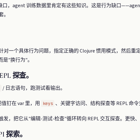
，agent 训练数据里肯定有这些知识。这是行为缺口——age
一套。
：针对一个具体行为问题，指定正确的 Clojure 惯用模式，然后重定
，而是"换行为"。
REPL 探查。
/ 日志语句，跑测试看输出。
值钉在 var 里，用
、关键字访问、结构探查等 REPL 命
keys
准备调试时触发，把它从"编辑-测试-检查"循环转向 REPL 交互探查
API 探索。