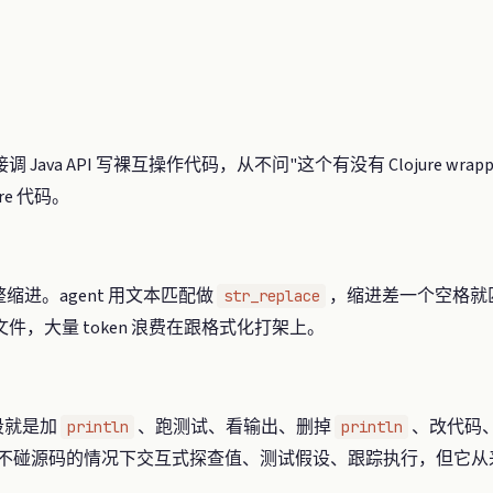
直接调 Java API 写裸互操作代码，从不问"这个有没有 Clojure wr
re 代码。
进。agent 用文本匹配做
，缩进差一个空格就
str_replace
，大量 token 浪费在跟格式化打架上。
手段就是加
、跑测试、看输出、删掉
、改代码
println
println
在不碰源码的情况下交互式探查值、测试假设、跟踪执行，但它从