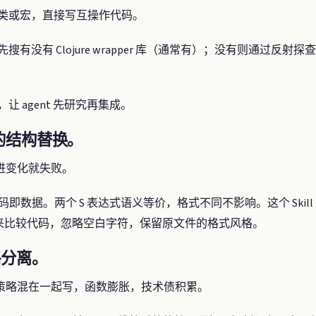
a 类或宏，直接写互操作代码。
先搜有没有 Clojure wrapper 库（通常有）；没有则通过反射探
，让 agent 先研究再集成。
感知的结构替换。
进变化就失败。
c 的——代码即数据。两个 S 表达式语义等价，格式不同不影响。这个 Skill
价来比较代码，忽略空白字符，保留原文件的格式风格。
策略分离。
策略混在一起写，函数膨胀，技术债积累。