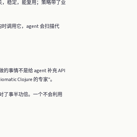
下文无关，稳定，能复用；策略带了业
时调用它，agent 会扫描代
事情不是给 agent 补充 API
ic Clojure 的专家"。
思维，用对了事半功倍。一个不会利用