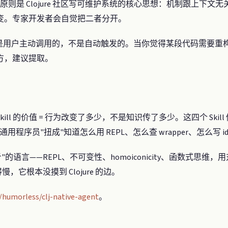
制/策略分离原则是 Clojure 社区写可维护系统的核心思想：机制跟上
变。专家开发者会自觉把二者分开。
——它是用户主动调用的，不是自动触发的。当你觉得某段代码需要重构
方，建议提取。
l 的价值 = 行为改变了多少，不是知识传了多少。这四个 Skill 做的
员"扭成"知道怎么用 REPL、怎么查 wrapper、怎么写 idiomat
千斤"的语言——REPL、不可变性、homoiconicity、函数式
慢，它根本没摸到 Clojure 的边。
/humorless/clj-native-agent
。