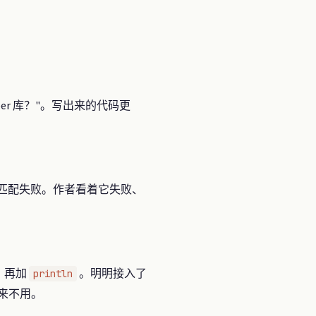
apper 库？"。写出来的代码更
匹配失败。作者看着它失败、
、再加
。明明接入了
println
来不用。