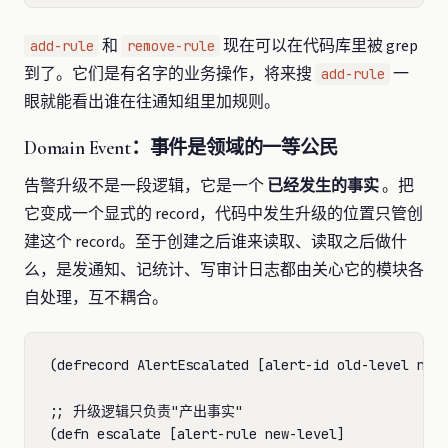
和
现在可以在代码库里被 grep
add-rule
remove-rule
到了。它们是有名字的业务操作，将来搜
一
add-rule
眼就能看出谁在往通知组里加规则。
Domain Event：事件是领域的一等公民
告警升级不是一段逻辑，它是一个
已经发生的事实
。把
它变成一个显式的 record，代码中发生升级的位置只管创
建这个 record。至于创建之后谁来读取、读取之后做什
么，是发通知、记统计、写审计日志都由关心它的模块各
自处理，互不耦合。
(defrecord AlertEscalated [alert-id old-level new-
;; 升级逻辑只负责"产出事实"

(defn escalate [alert-rule new-level]
