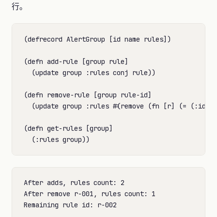
行。
(defrecord AlertGroup [id name rules])

(defn add-rule [group rule]

  (update group :rules conj rule))

(defn remove-rule [group rule-id]

  (update group :rules #(remove (fn [r] (= (:id r)
(defn get-rules [group]

After adds, rules count: 2

After remove r-001, rules count: 1
