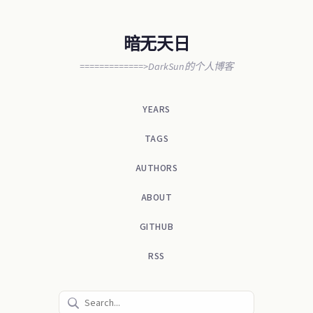
暗无天日
=============>DarkSun的个人博客
YEARS
TAGS
AUTHORS
ABOUT
GITHUB
RSS