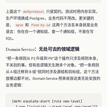
上面这个
只是契约。测试时用内存实现，
defprotocol
生产环境换成 Postgres，业务代码不用改。更关键的
是，
和
这两个方法名本身就是业务
save
find-by-id
语言：你在存一个通知组、查一个通知组，不是在写
SQL。
Domain Service：无处可去的领域逻辑
"把一条规则从 P2 升级到 P0"这个操作只涉及规则本身，
不关别的事。但有些逻辑天生跨多个对象。"把一条规则
从 A 组迁移到 B 组"就同时涉及源组和目标组，这个方法
放哪边都不对。Domain Service 用来收容这类无处安放的
业务逻辑：
(defn escalate-alert [rule new-level]

  {:pre [(s/valid? ::alert-level new-level)]}
