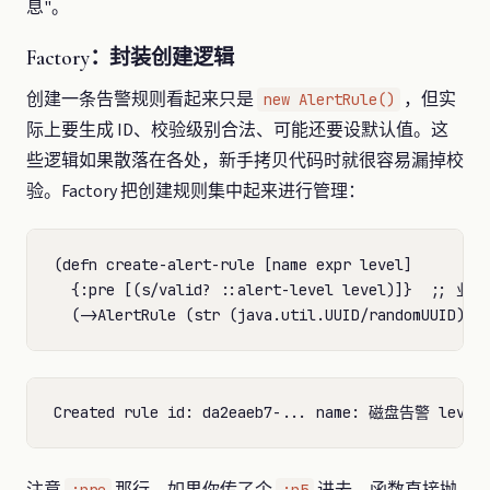
息"。
Factory：封装创建逻辑
创建一条告警规则看起来只是
，但实
new AlertRule()
际上要生成 ID、校验级别合法、可能还要设默认值。这
些逻辑如果散落在各处，新手拷贝代码时就很容易漏掉校
验。Factory 把创建规则集中起来进行管理：
(defn create-alert-rule [name expr level]

  {:pre [(s/valid? ::alert-level level)]}  ;
注意
那行。如果你传了个
进去，函数直接抛
:pre
:p5