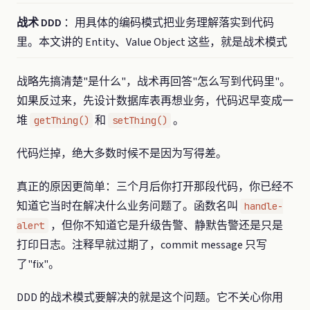
战术 DDD
：用具体的编码模式把业务理解落实到代码
里。本文讲的 Entity、Value Object 这些，就是战术模式
战略先搞清楚"是什么"，战术再回答"怎么写到代码里"。
如果反过来，先设计数据库表再想业务，代码迟早变成一
堆
和
。
getThing()
setThing()
代码烂掉，绝大多数时候不是因为写得差。
真正的原因更简单：三个月后你打开那段代码，你已经不
知道它当时在解决什么业务问题了。函数名叫
handle-
，但你不知道它是升级告警、静默告警还是只是
alert
打印日志。注释早就过期了，commit message 只写
了"fix"。
DDD 的战术模式要解决的就是这个问题。它不关心你用