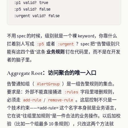
:p1 valid? true

:p5 valid? false

不用 spec 的时候，级别就是一个裸 keyword，你靠什么
拦着别人写成
或者
？spec 把"告警级别只
:p5
:urgent
能有这四个值"这条
业务规则
钉在代码里，而不是在开发
者的脑子里。
Aggregate Root：访问聚合的唯一入口
告警通知组（
）是一组告警规则的集合。
AlertGroup
要求是：外部不能直接捅进
字段里增删规则，
:rules
必须走
/
。这层控制不只是一
add-rule
remove-rule
个技术约束——=add-rule= 这个名字本身就是业务语言，
它在说"往组里加规则"是一件合法的业务操作。以后加校
验（比如一个组最多 10 条规则），只改这两个方法就