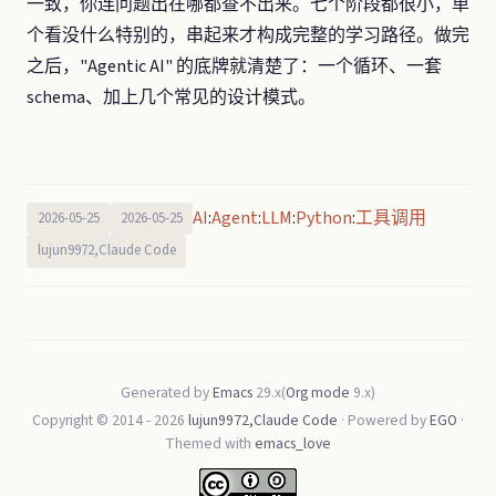
一致，你连问题出在哪都查不出来。七个阶段都很小，单
个看没什么特别的，串起来才构成完整的学习路径。做完
之后，"Agentic AI" 的底牌就清楚了：一个循环、一套
schema、加上几个常见的设计模式。
AI
Agent
LLM
Python
工具调用
:
:
:
:
2026-05-25
2026-05-25
lujun9972,Claude Code
Generated by
Emacs
29.x(
Org mode
9.x)
Copyright © 2014 -
2026
lujun9972,Claude Code
· Powered by
EGO
·
Themed with
emacs_love