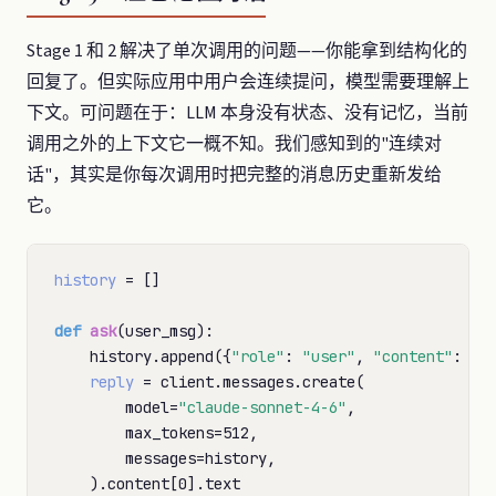
Stage 1 和 2 解决了单次调用的问题——你能拿到结构化的
回复了。但实际应用中用户会连续提问，模型需要理解上
下文。可问题在于：LLM 本身没有状态、没有记忆，当前
调用之外的上下文它一概不知。我们感知到的"连续对
话"，其实是你每次调用时把完整的消息历史重新发给
它。
history
=
 []

def
ask
(user_msg):

    history.append({
"role"
: 
"user"
, 
"content"
: use
reply
=
 client.messages.create(

        model
=
"claude-sonnet-4-6"
,

        max_tokens
=
512,

        messages
=
history,

    ).content[0].text
