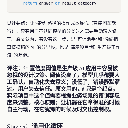
return
 answer 
or
设计要点：让"接受"路径的操作成本最低（直接回车就
行），只有用户不认同模型的分类时才需要手动输入修
正。原文认为，有没有这一步，是"可信助手"和"偷偷把
事情搞错的 AI"的分界线，也是"演示项目"和"生产级工作
流"的差距。
评注：** 置信度阈值是生产级 AI 应用中容易被
忽视的设计决策。阈值设高了，模型几乎都要人
工确认，自动化失去意义；设低了，错误静默溜
过，用户失去信任。原文用的 0.8 只是个起点，
实际项目中这个值需要根据业务场景的错误容忍
度来调整。核心原则：让机器在它拿得准的时候
自主行动，在它犹豫的时候及时交出控制权。
Stage 7：通用化循环