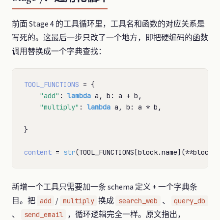
前面 Stage 4 的工具循环里，工具名和函数的对应关系是
写死的。这最后一步只改了一个地方，即把硬编码的函数
调用替换成一个字典查找：
TOOL_FUNCTIONS
=
 {

"add"
: 
lambda
 a, b: a 
+
 b,

"multiply"
: 
lambda
 a, b: a 
*
 b,

}

content
=
str
(TOOL_FUNCTIONS[block.name](
**
block.
新增一个工具只需要加一条 schema 定义 + 一个字典条
目。把
/
换成
、
add
multiply
search_web
query_db
、
，循环逻辑完全一样。原文指出，
send_email