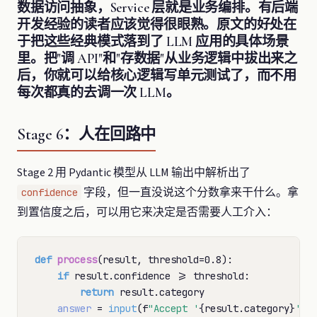
数据访问抽象，Service 层就是业务编排。有后端
开发经验的读者应该觉得很眼熟。原文的好处在
于把这些经典模式落到了 LLM 应用的具体场景
里。把"调 API"和"存数据"从业务逻辑中拔出来之
后，你就可以给核心逻辑写单元测试了，而不用
每次都真的去调一次 LLM。
Stage 6：人在回路中
Stage 2 用 Pydantic 模型从 LLM 输出中解析出了
字段，但一直没说这个分数拿来干什么。拿
confidence
到置信度之后，可以用它来决定是否需要人工介入：
def
process
(result, threshold
=
0.8):

if
 result.confidence 
>=
 threshold:

return
 result.category

answer
=
input
(f
"Accept '
{result.category}
'? 