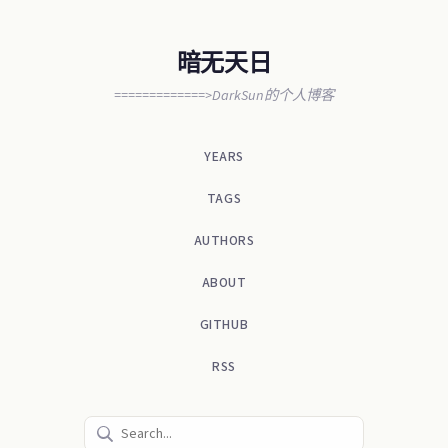
暗无天日
=============>DarkSun的个人博客
YEARS
TAGS
AUTHORS
ABOUT
GITHUB
RSS