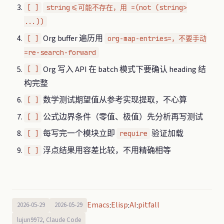
[ ]
string<=可能不存在，用 =(not (string>
...))
Org buffer 遍历用
[ ]
org-map-entries=，不要手动
=re-search-forward
Org 写入 API 在 batch 模式下要确认 heading 结
[ ]
构完整
数学测试期望值从参考实现提取，不心算
[ ]
公式边界条件（零值、极值）先分析再写测试
[ ]
每写完一个模块立即
验证加载
[ ]
require
浮点结果用容差比较，不用精确相等
[ ]
Emacs
Elisp
AI
pitfall
:
:
:
2026-05-29
2026-05-29
lujun9972, Claude Code