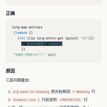
正确
(org-map-entries

 (
lambda
 ()

   (
let
 ((id (org-entry-get (point) 
"ID"
)))

;; 
     ))

"SOME_PROP<>\"\""
原因
三层问题叠加：
把光标移回
行
org-back-to-heading
* Heading
只前进到
行
forward-line 1
:PROPERTIES: