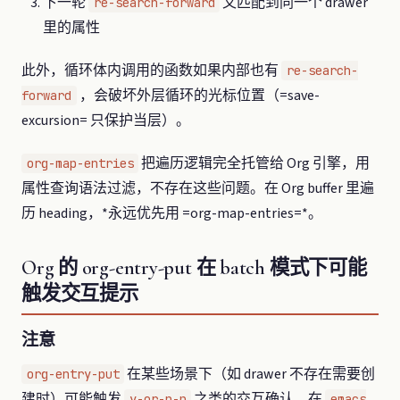
下一轮
又匹配到同一个 drawer
re-search-forward
里的属性
此外，循环体内调用的函数如果内部也有
re-search-
，会破坏外层循环的光标位置（=save-
forward
excursion= 只保护当层）。
把遍历逻辑完全托管给 Org 引擎，用
org-map-entries
属性查询语法过滤，不存在这些问题。在 Org buffer 里遍
历 heading，*永远优先用 =org-map-entries=*。
Org 的 org-entry-put 在 batch 模式下可能
触发交互提示
注意
在某些场景下（如 drawer 不存在需要创
org-entry-put
建时）可能触发
之类的交互确认，在
y-or-n-p
emacs