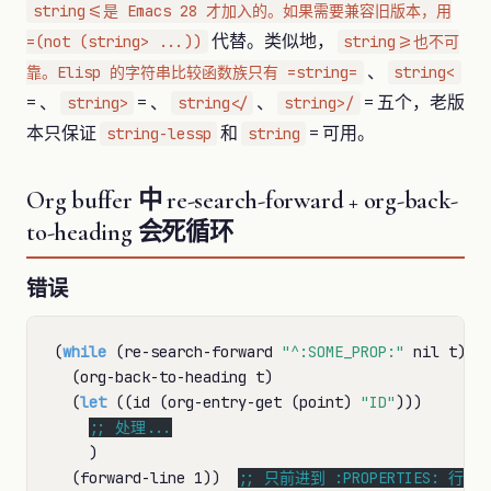
string<=是 Emacs 28 才加入的。如果需要兼容旧版本，用
代替。类似地，
=(not (string> ...))
string>=也不可
、
靠。Elisp 的字符串比较函数族只有 =string=
string<
= 、
= 、
、
= 五个，老版
string>
string</
string>/
本只保证
和
= 可用。
string-lessp
string
Org buffer 中 re-search-forward + org-back-
to-heading 会死循环
错误
(
while
 (re-search-forward 
"^:SOME_PROP:"
 nil t)

  (org-back-to-heading t)

  (
let
 ((id (org-entry-get (point) 
"ID"
)))

;; 
    )

  (forward-line 1))  
;; 
只前进到 :PROPERTIES: 行