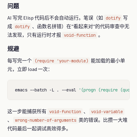
问题
AI 写完 Elisp 代码后不会自动运行。笔误（如
写
dotify
成
、函数名拼错）在"看起来对"的代码审查中无
dotify
法发现，只有运行时才报
。
void-function
规避
每写完一个
能加载的最小单
(require 'your-module)
元，立即 load 一次：
emacs --batch -L . --eval 
'(progn (require (quote
这一步能捕获所有
、
void-function
void-variable
、
类的错误。比攒一大堆
wrong-number-of-arguments
代码最后一起调试高效得多。