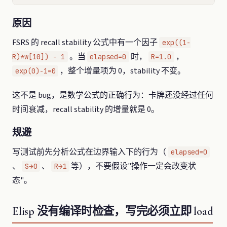
原因
FSRS 的 recall stability 公式中有一个因子
exp((1-
。当
时，
，
R)*w[10]) - 1
elapsed=0
R=1.0
，整个增量项为 0，stability 不变。
exp(0)-1=0
这不是 bug，是数学公式的正确行为：卡牌还没经过任何
时间衰减，recall stability 的增量就是 0。
规避
写测试前先分析公式在边界输入下的行为（
elapsed=0
、
、
等），不要假设"操作一定会改变状
S→0
R→1
态"。
Elisp 没有编译时检查，写完必须立即 load