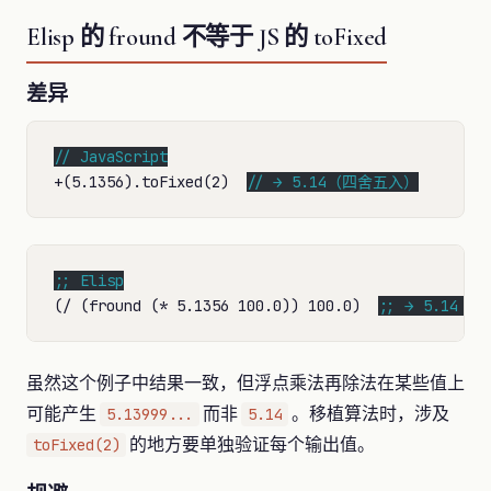
Elisp 的 fround 不等于 JS 的 toFixed
差异
// 
+(5.1356).toFixed(2)  
// 
→ 5.14（四舍五入）
;; 
(/ (fround (* 5.1356 100.0)) 100.0)  
;; 
→ 5.14
虽然这个例子中结果一致，但浮点乘法再除法在某些值上
可能产生
而非
。移植算法时，涉及
5.13999...
5.14
的地方要单独验证每个输出值。
toFixed(2)