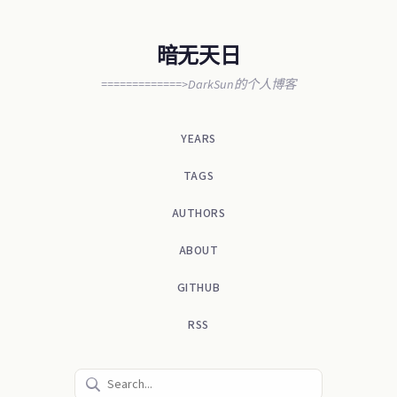
暗无天日
=============>DarkSun的个人博客
YEARS
TAGS
AUTHORS
ABOUT
GITHUB
RSS