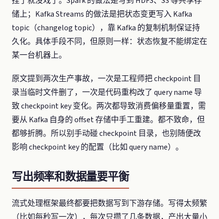
挂了就没戏了。Spark 的做法是写到 HDFS、S3 等共享存
储上；Kafka Streams 的做法是把状态变更写入 Kafka
topic（changelog topic），靠 Kafka 的复制机制保证持
久化。具体手段不同，但原则一样：状态恢复不能绑定在
某一台机器上。
原文提到两次生产事故，一次是工程师把 checkpoint 目
录当临时文件删了，一次是代码重构改了 query name 导
致 checkpoint key 变化。两次都导致消费偏移量重置，需
要从 Kafka 自身的 offset 存储中手工重建。都不致命，但
都够折腾。所以别手动碰 checkpoint 目录，也别随便改
影响 checkpoint key 的配置（比如 query name）。
写出频率和数据量要平衡
流式处理框架最终都要把数据写到下游存储。写得太频繁
（比如每秒写一次），每次只攒了几条数据，产出大量小