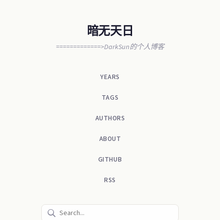
暗无天日
=============>DarkSun的个人博客
YEARS
TAGS
AUTHORS
ABOUT
GITHUB
RSS