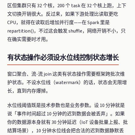
区但集群只有 32 个核，200 个 task 在 32 个核上跑，上下
文切换开销很大。反过来，如果下游处理比读取更吃
CPU，就得在读取后增加并行度——在 Spark 里是
repartition()，不过这会触发 shuffle，网络开销不小，只
在确实需要时才用。
有状态操作必须设水位线控制状态增长
窗口聚合、流-流 join 这类有状态操作需要框架跨批次维
护状态。不设水位线（watermark）的话，状态会无限增
长，直到内存爆掉。
水位线阈值既是技术参数也是业务参数。设 10 分钟就是
说「事件时间超过 10 分钟的迟到数据会被丢弃」。如果
你的数据源本身就有 30 分钟延迟（IoT 设备批量上报、批
结算场景），10 分钟水位线会把合法的迟到数据静默丢