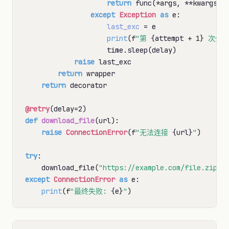
return
 func(
*
args, 
**
kwargs)

except
Exception
as
 e:

last_exc
=
 e

print
(f
"第 
{attempt 
+
 1}
 次失
                    time.sleep(delay)

raise
 last_exc

return
 wrapper

return
 decorator

@retry
(delay
=
def
download_file
(url):

raise
ConnectionError
(f
"无法连接 
{url}
"
)

try
:

    download_file(
"https://example.com/file.zip"
except
ConnectionError
as
 e:

print
(f
"最终失败: 
{e}
"