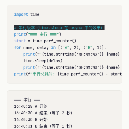
import
 time

# 
print
(
"=== 串行 ==="
start
=
for
 name, delay 
in
 [(
"A"
, 2), (
"B"
, 1)]:

print
(f
"
{time.strftime('
%
H:
%
M:
%
S')}
{name}
 开
    time.sleep(delay)

print
(f
"
{time.strftime('
%
H:
%
M:
%
S')}
{name}
 结
print
(f
"串行总耗时: 
{time.perf_counter() 
-
 start:.1
=== 串行 ===

16:40:28 A 开始

16:40:30 A 结束（等了 2 秒）

16:40:30 B 开始

16:40:31 B 结束（等了 1 秒）
