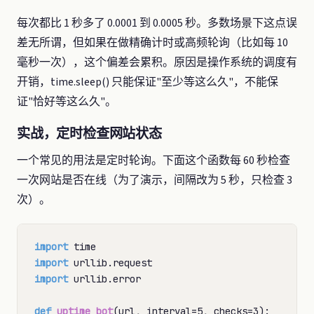
每次都比 1 秒多了 0.0001 到 0.0005 秒。多数场景下这点误
差无所谓，但如果在做精确计时或高频轮询（比如每 10
毫秒一次），这个偏差会累积。原因是操作系统的调度有
开销，time.sleep() 只能保证"至少等这么久"，不能保
证"恰好等这么久"。
实战，定时检查网站状态
一个常见的用法是定时轮询。下面这个函数每 60 秒检查
一次网站是否在线（为了演示，间隔改为 5 秒，只检查 3
次）。
import
import
import
 urllib.error

def
uptime_bot
(url, interval
=
5, checks
=
3):
