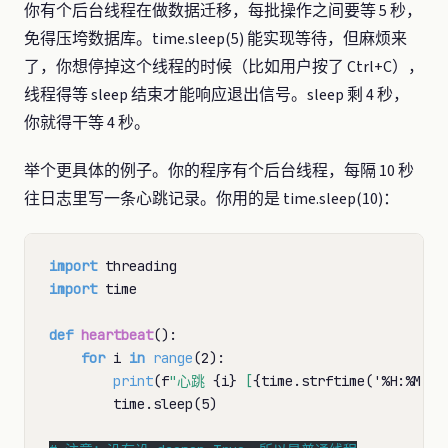
你有个后台线程在做数据迁移，每批操作之间要等 5 秒，
免得压垮数据库。time.sleep(5) 能实现等待，但麻烦来
了，你想停掉这个线程的时候（比如用户按了 Ctrl+C），
线程得等 sleep 结束才能响应退出信号。sleep 剩 4 秒，
你就得干等 4 秒。
举个更具体的例子。你的程序有个后台线程，每隔 10 秒
往日志里写一条心跳记录。你用的是 time.sleep(10)：
import
import
 time

def
heartbeat
():

for
 i 
in
range
(2):

print
(f
"心跳 
{i}
 [
{time.strftime('
%
H:
%
M:
%
S
        time.sleep(5)
