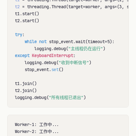
t2
=
 threading.Thread(target
=
worker, args
=
(3, sto
t1.start()

t2.start()

try
:

while
not
 stop_event.wait(timeout
=
5):

        logging.debug(
"主线程仍在运行"
except
KeyboardInterrupt
:

    logging.debug(
"收到中断信号"
)

    stop_event.
set
()

t1.join()

t2.join()

logging.debug(
"所有线程已退出"
Worker-1: 工作中...

Worker-2: 工作中...
