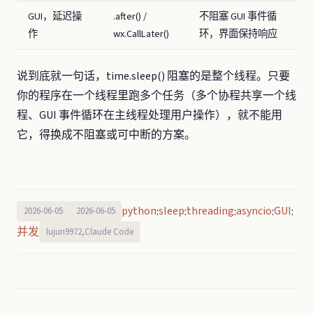
GUI，延迟操
.after() /
不阻塞 GUI 事件循
作
wx.CallLater()
环，界面保持响应
说到底就一句话，time.sleep() 阻塞的是整个线程。只要
你的程序在一个线程里跑多个任务（多个协程共享一个线
程、GUI 事件循环在主线程处理用户操作），就不能用
它，得换成不阻塞或可中断的方案。
python
sleep
threading
asyncio
GUI
:
:
:
:
:
2026-06-05
2026-06-05
并发
lujun9972,Claude Code