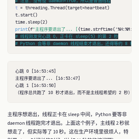
# 
t
=
 threading.Thread(target
=
heartbeat)

t.start()

print
(f
"主程序要退出了... [
{time.strftime('
%
H:
%
M:
%
S
# 
# 
Python 会等非 daemon 线程结束才退出，还得等约 8 秒
心跳 0 [16:53:45]

主程序要退出了... [16:53:47]

心跳 1 [16:53:50]

主程序想退出，线程正卡在 sleep 中间，Python 要等非
daemon 线程跑完才退出。上面这个例子，主线程 2 秒就
想走了，但实际等了 10 秒。这在生产环境里很烦人，特