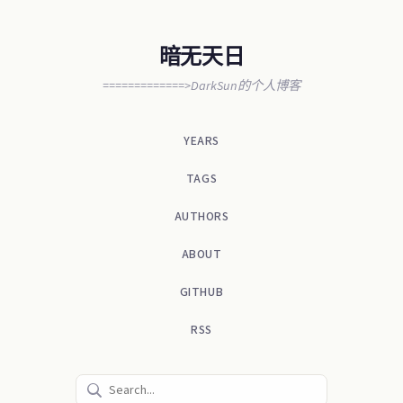
暗无天日
=============>DarkSun的个人博客
YEARS
TAGS
AUTHORS
ABOUT
GITHUB
RSS