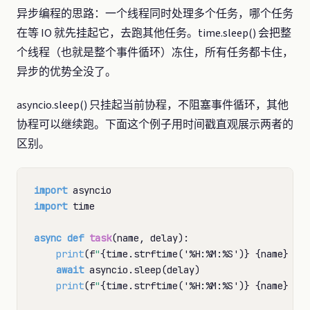
异步编程的思路：一个线程同时处理多个任务，哪个任务
在等 IO 就先挂起它，去跑其他任务。time.sleep() 会把整
个线程（也就是整个事件循环）冻住，所有任务都卡住，
异步的优势全没了。
asyncio.sleep() 只挂起当前协程，不阻塞事件循环，其他
协程可以继续跑。下面这个例子用时间戳直观展示两者的
区别。
import
import
 time

async def
task
(name, delay):

print
(f
"
{time.strftime('
%
H:
%
M:
%
S')}
{name}
 开
await
 asyncio.sleep(delay)

print
(f
"
{time.strftime('
%
H:
%
M:
%
S')}
{name}
 结