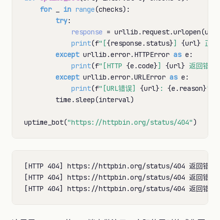
for
 _ 
in
range
(checks):

try
:

response
=
 urllib.request.urlopen(url
print
(f
"[
{response.status}
] 
{url}
 正常
except
 urllib.error.HTTPError 
as
 e:

print
(f
"[HTTP 
{e.code}
] 
{url}
 返回错误
except
 urllib.error.URLError 
as
 e:

print
(f
"[URL错误] 
{url}
: 
{e.reason}
"
)

        time.sleep(interval)

uptime_bot(
"https://httpbin.org/status/404"
[HTTP 404] https://httpbin.org/status/404 返回错误

[HTTP 404] https://httpbin.org/status/404 返回错误
