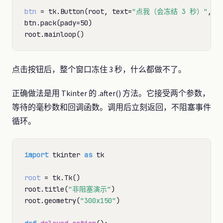
btn
=
 tk.Button(root, text
=
"点我（会冻结 3 秒）"
, c
btn.pack(pady
=
50)

点击按钮后，整个窗口冻住 3 秒，什么都做不了。
正确做法是用 Tkinter 的 .after() 方法。它接受两个参数，
等待的毫秒数和回调函数。调用后立刻返回，不阻塞事件
循环。
import
 tkinter 
as
 tk

root
=
 tk.Tk()

root.title(
"非阻塞演示"
)

root.geometry(
"300x150"
)
