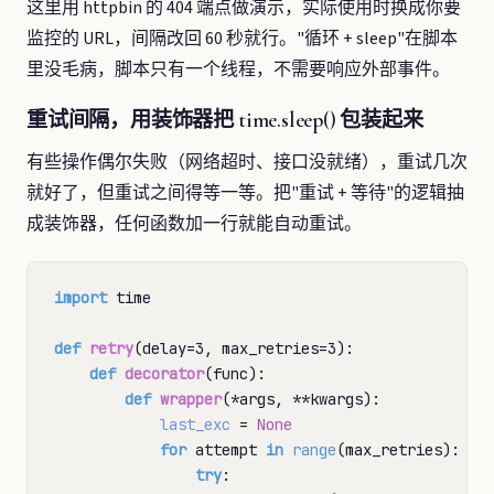
这里用 httpbin 的 404 端点做演示，实际使用时换成你要
监控的 URL，间隔改回 60 秒就行。"循环 + sleep"在脚本
里没毛病，脚本只有一个线程，不需要响应外部事件。
重试间隔，用装饰器把 time.sleep() 包装起来
有些操作偶尔失败（网络超时、接口没就绪），重试几次
就好了，但重试之间得等一等。把"重试 + 等待"的逻辑抽
成装饰器，任何函数加一行就能自动重试。
import
 time

def
retry
(delay
=
3, max_retries
=
3):

def
decorator
(func):

def
wrapper
(
*
args, 
**
kwargs):

last_exc
=
None
for
 attempt 
in
range
(max_retries):

try
:
