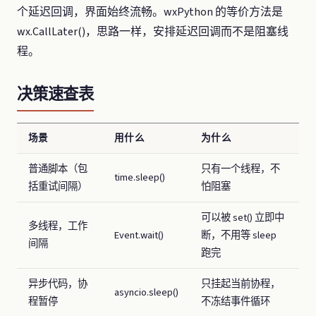
个延迟回调，界面始终流畅。wxPython 的等价方法是
wx.CallLater()，思路一样，安排延迟回调而不是阻塞线
程。
决策速查表
场景
用什么
为什么
普通脚本（包
只有一个线程，不
time.sleep()
括重试间隔）
怕阻塞
可以被 set() 立即中
多线程，工作
Event.wait()
断，不用等 sleep
间隔
跑完
异步代码，协
只挂起当前协程，
asyncio.sleep()
程暂停
不冻结事件循环