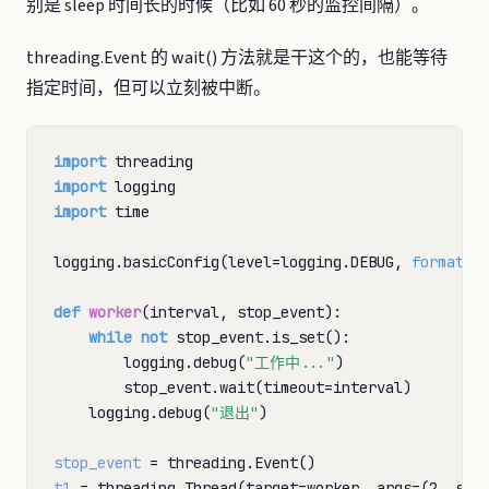
别是 sleep 时间长的时候（比如 60 秒的监控间隔）。
threading.Event 的 wait() 方法就是干这个的，也能等待
指定时间，但可以立刻被中断。
import
import
import
 time

logging.basicConfig(level
=
logging.DEBUG, 
format
=
"
def
worker
(interval, stop_event):

while
not
 stop_event.is_set():

        logging.debug(
"工作中..."
)

        stop_event.wait(timeout
=
interval)

    logging.debug(
"退出"
)

stop_event
=
t1
=
 threading.Thread(target
=
worker, args
=
(2, sto