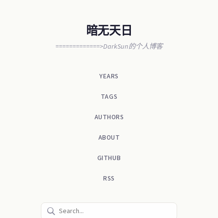
暗无天日
=============>DarkSun的个人博客
YEARS
TAGS
AUTHORS
ABOUT
GITHUB
RSS