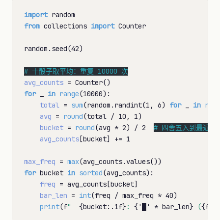
import
from
 collections 
import
 Counter

random.seed(42)

# 
avg_counts
=
for
 _ 
in
range
(10000):

total
=
sum
(random.randint(1, 6) 
for
 _ 
in
ran
avg
=
round
(total 
/
 10, 1)

bucket
=
round
(avg 
*
 2) 
/
 2  
# 
avg_counts
[bucket] 
+=
 1

max_freq
=
max
for
 bucket 
in
sorted
(avg_counts):

freq
=
 avg_counts[bucket]

bar_len
=
int
(freq 
/
 max_freq 
*
 40)

print
(f
"  
{bucket:.1f}
: 
{'█' 
*
 bar_len}
 (
{fre