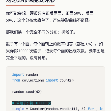
你可能会想，硬币只有正反两面，正面 50%、反面
50%，这个分布太简单了，产生钟形曲线不奇怪。
那我们换一个完全不同的分布：掷骰子。
骰子有 6 个面，每个面朝上的概率相等（都是 1/6）。如
果你掷 10000 次骰子，记录每个面的出现次数，频率图是
完全平坦的，没有钟形。
import
from
 collections 
import
 Counter

random.seed(42)

# 
single
=
 Counter(random.randint(1, 6) 
for
 _ 
in
ra