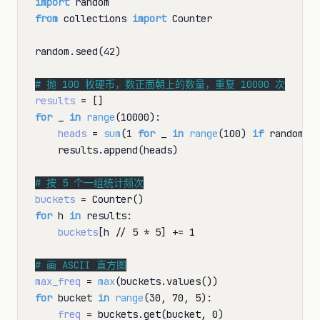
import
from
 collections 
import
 Counter

random.seed(42)

# 
results
=
for
 _ 
in
range
(10000):

heads
=
sum
(1 
for
 _ 
in
range
(100) 
if
 random.r
    results.append(heads)

# 
buckets
=
for
 h 
in
 results:

buckets
[h 
//
 5 
*
 5] 
+=
 1

# 
max_freq
=
max
for
 bucket 
in
range
(30, 70, 5):

freq
=
 buckets.get(bucket, 0)
