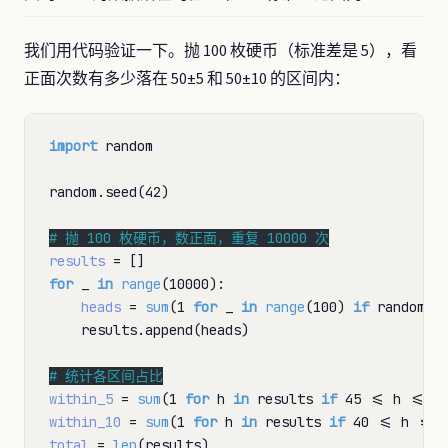
我们用代码验证一下。抛 100 枚硬币（标准差是 5），看
正面次数有多少落在 50±5 和 50±10 的区间内：
import
 random

random.seed(42)

# 
results
=
for
 _ 
in
range
(10000):

heads
=
sum
(1 
for
 _ 
in
range
(100) 
if
 random.r
    results.append(heads)

# 
within_5
=
sum
(1 
for
 h 
in
 results 
if
 45 
<=
 h 
<=
within_10
=
sum
(1 
for
 h 
in
 results 
if
 40 
<=
 h 
<=
total
=
len
(results)
