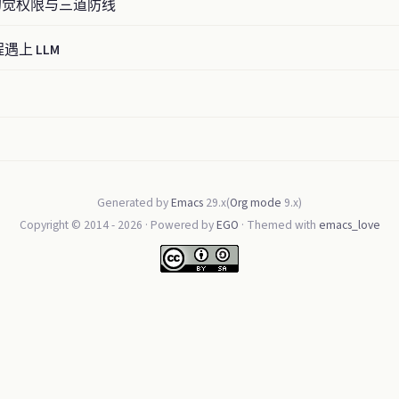
—幻觉权限与三道防线
进程遇上 LLM
Generated by
Emacs
29.x(
Org mode
9.x)
Copyright © 2014 -
2026
· Powered by
EGO
· Themed with
emacs_love